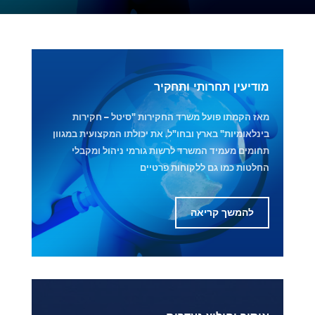
מודיעין תחרותי ותחקיר
מאז הקמתו פועל משרד החקירות "סיטל – חקירות
בינלאומיות" בארץ ובחו"ל. את יכולתו המקצועית במגוון
תחומים מעמיד המשרד לרשות גורמי ניהול ומקבלי
החלטות כמו גם ללקוחות פרטיים
להמשך קריאה