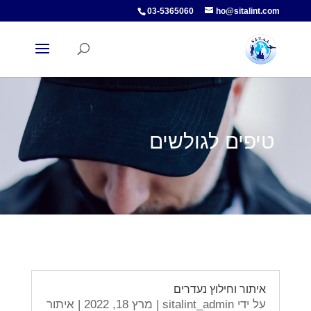
03-5365060
ho@sitalint.com
טיפים לגולשים
איתור וחילוץ נעדרים
על ידי
sitalint_admin
|
מרץ 18, 2022
|
איתור