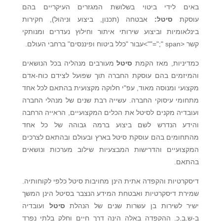
באים לידי ביטוי בשלושת המגזרים העיקריים בהם
עוסקת
סיטל:
אבטחה (תכנון, ביצוע וניהול), חקירות
בינלאומיות וביצוע שירותי איתור וחילוץ נעדרים ומנותקי
קשר <span ";"="">עבור "כלל ביטוח ופיננסים" ברחבי העולם.
כמדיניות, מאז הקמת
סיטל
מעורבים מנהליה בכל הנושאים
והמיזמים בהם עוסקת החברה תוך שפועל לצידם כוח-אדם
מקצועי ומנוסה מאוד, עפ"י חלוקה מקצועית בהתאם לכל אחד
מתחומי עיסוקי החברה. עשייה רבת שנים של מנהלי החברה
ועובדיה מקנים לסיטל את הכלים המקצועיים, הראייה הרחבה
והידע הנדרש לשם ביצוע ברמה גבוהה של כל אחד
מהתחומים בהם עוסקת סיטל בארץ ובעולם ובהתאם לצרכים
המקצועיים והדרישות המבצעיות שילוב מערכות ונושאים
בהתאם.
דיסקרטיות והקפדה אתית הינן מחויבות סיטל כלפי לקוחותיה.
שמירת דיסקרטיות ואבטחת המידע הנצבר בסיטל הינן המשך
ישיר לשירות בן עשרות שנים של הנהלת
סיטל
ועובדיה
ב-ש.ב.כ. ההקפדה באלה הינה דרך חיים וחלק בלתי נפרד