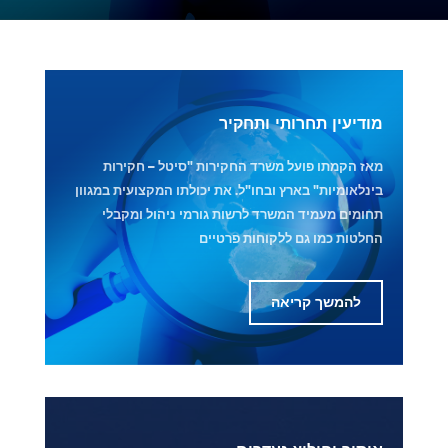
מודיעין תחרותי ותחקיר
מאז הקמתו פועל משרד החקירות "סיטל – חקירות
בינלאומיות" בארץ ובחו"ל. את יכולתו המקצועית במגוון
תחומים מעמיד המשרד לרשות גורמי ניהול ומקבלי
החלטות כמו גם ללקוחות פרטיים
להמשך קריאה